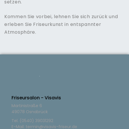
setzen.
Kommen Sie vorbei, lehnen Sie sich zurück und
erleben Sie Friseurkunst in entspannter
Atmosphäre.
Kontakt
Friseursalon - Visavis
Martinistraße 6
49078 Osnabrück
Tel. (0540) 39031292
E-Mail:
termin@visavis-friseur.de