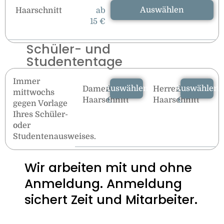
Auswählen
Haarschnitt
ab
15 €
Schüler- und
Studententage
Immer
Auswählen
Auswählen
Damen
24
Herren
22
mittwochs
Haarschnitt
€
Haarschnitt
€
gegen Vorlage
Ihres Schüler-
oder
Studentenausweises.
Wir arbeiten mit und ohne
Anmeldung. Anmeldung
sichert Zeit und Mitarbeiter.